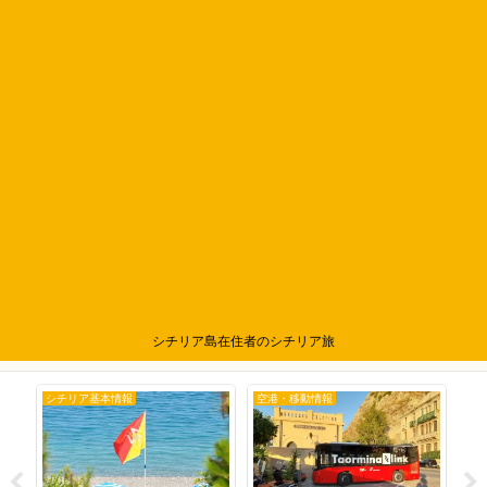
シチリア島在住者のシチリア旅
シチリア基本情報
空港・移動情報
シ