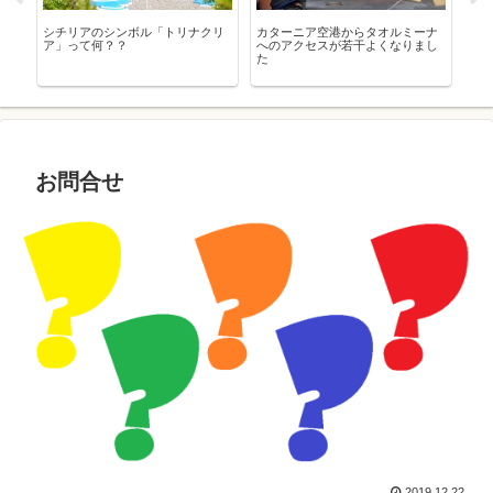
き
シチリアのシンボル「トリナクリ
カターニア空港からタオルミーナ
シ
ア」って何？？
へのアクセスが若干よくなりまし
ー
た
お問合せ
2019.12.22