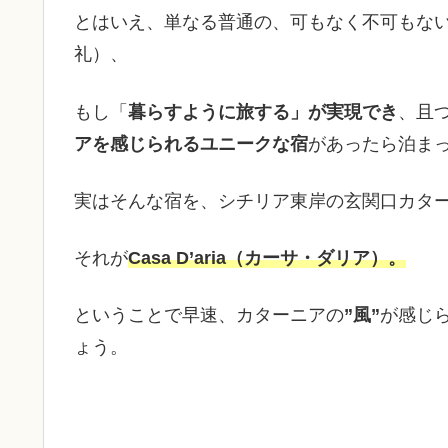
とはいえ、単なる普通の、可もなく不可もな
礼）、
もし「
暮らすように旅する」が実現でき
、且
アを感じられるユニークな宿
があったら泊ま
実はそんな宿を、シチリア東岸の玄関口カタ
それが
Casa D’aria（カーサ・ダリア）。
ということで早速、カターニアの
”風”
が感じ
ょう。