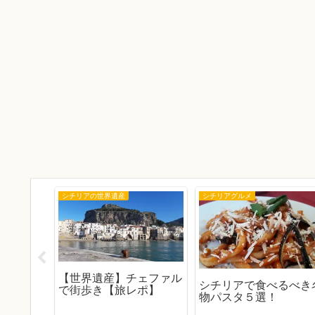
シチリアの世界遺産
シチリアグルメ
ィアって
【世界遺産】チェファル
シチリアで食べるべき
みてわか
で街歩き【旅レポ】
物パスタ５選！
治安