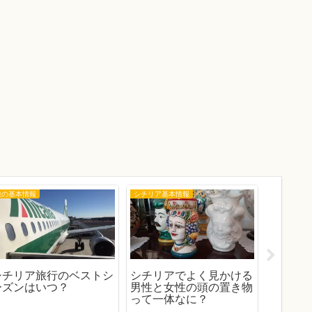
旅の基本情報
シチリア基本情報
シチリア観
シチリア旅行のベストシ
シチリアでよく見かける
シチリ
ーズンはいつ？
男性と女性の頭の置き物
チョコ
って一体なに？
に？