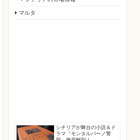
マルタ
シチリアが舞台の小説＆ド
ラマ『モンタルバーノ警
部』徹底解剖！