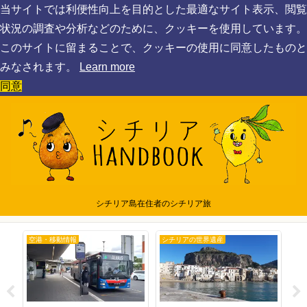
当サイトでは利便性向上を目的とした最適なサイト表示、閲覧
状況の調査や分析などのために、クッキーを使用しています。
このサイトに留まることで、クッキーの使用に同意したものと
みなされます。
Learn more
同意
シチリア島在住者のシチリア旅
空港・移動情報
シチリアの世界遺産
シ