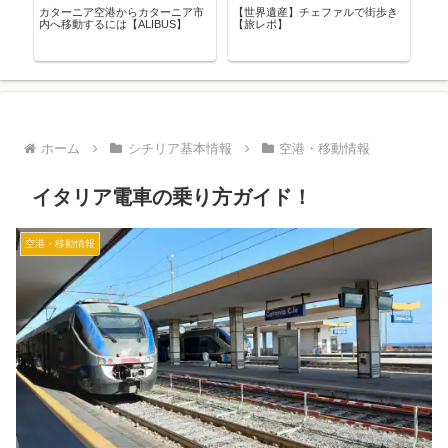
女
カターニア空港からカターニア市
【世界遺産】チェファルで街歩き
シ
内へ移動するには【ALIBUS】
【旅レポ】
ー
ホーム
シチリア基本情報
空港・移動情報
イタリア電車の乗り方ガイド！
空港・移動情報