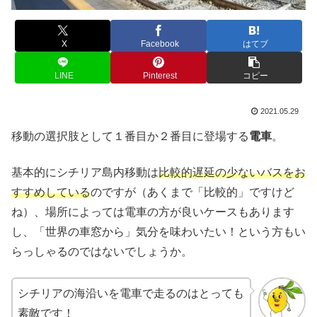
X
Facebook
はてブ
LINE
Pinterest
コピー
2021.05.29
移動の選択肢として１番目か２番目に登場する
電車
。
基本的にシチリア島内移動は
比較的遅延の少ないバスをお
すすめしている
のですが（あくまで「比較的」ですけど
ね）、場所によっては電車の方が良いケースもあります
し、「世界の車窓から」気分を味わいたい！という方もい
らっしゃるのではないでしょうか。
シチリアの海沿いを電車で走るのはとっても
素敵です！