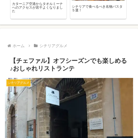
は
カターニア空港からタオルミーナ
【
シチリアで食べるべき名物パスタ
へのアクセスが若干よくなりまし
【
５選！
た
ホーム
シチリアグルメ
【チェファル】オフシーズンでも楽しめる
♪おしゃれリストランテ
シチリアグルメ