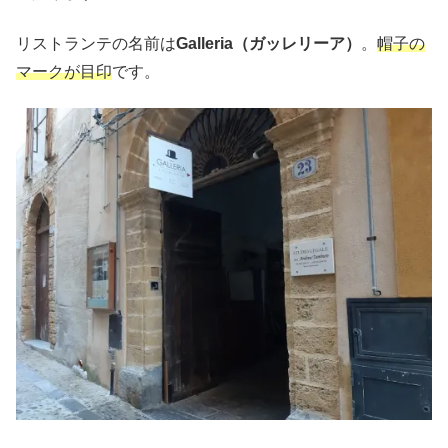
リストランテの名前は
Galleria（ガッレリーア）
。
帽子の
マークが目印
です。