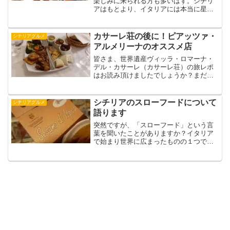
楽しみに来られる方も多いはず。シチリ
アはもとより、イタリアには本当に星の
数ほどのワインやワイナリーがありま
す。そんな中、近年シチリアの「ナチュ
ラルワイン」が世界中で注目を集めてい
カサーレ荘の後に！ピアッツァ・
シチリアグルメ
ると聞きます。が、そんなナ...
アルメリーナのオススメ店
皆さま、世界遺産ヴィッラ・ロマーナ・
デル・カサーレ（カサーレ荘）の旅レポ
はお読み頂けましたでしょうか？まだの
方は是非クリックしてお読みください
ね。さて、観光とは切っても切り離せな
いのがグルメ。カサーレ荘のモザイク画
シチリアのスローフードについて
シチリアグルメ
をじっくり見たあとはお腹も...
語ります
突然ですが、「スローフード」という言
葉を聞いたことがありますか？イタリア
で始まり世界に広まったものの１つで、
めちゃくちゃ簡単に言えば、「自分たち
の食文化を大事にしようよ！」という考
え方や社会運動のことです。食材そのも
のを指すこともあります。...