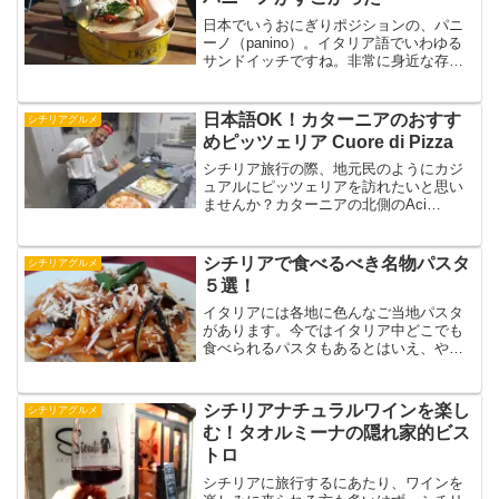
日本でいうおにぎりポジションの、パニ
ーノ（panino）。イタリア語でいわゆる
サンドイッチですね。非常に身近な存在
で、家で作ったパニーノを学校や職場で
のランチに持って行ったり、町でパニー
ノを買ったりもします。Saekoチーズや
日本語OK！カターニアのおすす
シチリアグルメ
ハムを売るお店...
めピッツェリア Cuore di Pizza
シチリア旅行の際、地元民のようにカジ
ュアルにピッツェリアを訪れたいと思い
ませんか？カターニアの北側のAci
Castello（アーチ・カステッロ）にある
Cuore di Pizza（クオーレ・ディ・ピッツ
ァ）は、地元民御用達でありながら、
シチリアで食べるべき名物パスタ
シチリアグルメ
特...
５選！
イタリアには各地に色んなご当地パスタ
があります。今ではイタリア中どこでも
食べられるパスタもあるとはいえ、やは
りその土地その土地の食文化を大切にす
るイタリア。できれば本場で味わいたい
ものです。Saeko美味しいカルボナーラ
シチリアナチュラルワインを楽し
シチリアグルメ
は色んな町で見つかる...
む！タオルミーナの隠れ家的ビス
トロ
シチリアに旅行するにあたり、ワインを