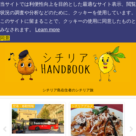
当サイトでは利便性向上を目的とした最適なサイト表示、閲覧
状況の調査や分析などのために、クッキーを使用しています。
このサイトに留まることで、クッキーの使用に同意したものと
みなされます。
Learn more
同意
シチリア島在住者のシチリア旅
空港・移動情報
シチリアグルメ
シ