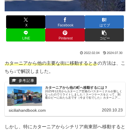
X
Facebook
はてブ
LINE
Pinterest
コピー
2022.02.04
2024.07.30
カターニアから他の主要な街に移動するとき
の方法は、こ
ちら↓で解説しました。
カターニアから他の町へ移動するには？
2025年12月からカターニア空港のバスターミナルが新しく
なったのでリライトしました！スーツケースをとって、到
着ロビーに出たら左です（今まで右でした）カターニア
（Catania）はシチリアで２番目に大きな町。空港も鉄道駅
もバスターミナルもハ...
2020.10.23
siciliahandbook.com
しかし、特にカターニアからシチリア南東部へ移動すると