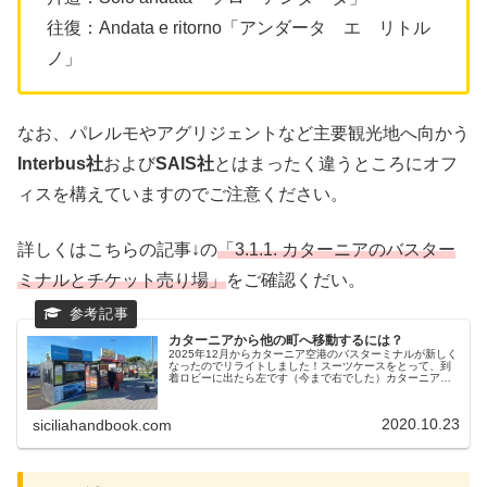
往復：Andata e ritorno「アンダータ エ リトル
ノ」
なお、パレルモやアグリジェントなど主要観光地へ向かう
Interbus社
および
SAIS社
とはまったく違うところにオフ
ィスを構えていますのでご注意ください。
詳しくはこちらの記事↓の
「3.1.1. カターニアのバスター
ミナルとチケット売り場」
をご確認くだい。
カターニアから他の町へ移動するには？
2025年12月からカターニア空港のバスターミナルが新しく
なったのでリライトしました！スーツケースをとって、到
着ロビーに出たら左です（今まで右でした）カターニア
（Catania）はシチリアで２番目に大きな町。空港も鉄道駅
もバスターミナルもハ...
2020.10.23
siciliahandbook.com