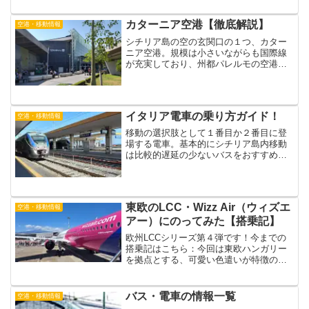
へ移動するには、AMT社が運行する
ALIBUS（アリブス）が便利です。という
カターニア空港【徹底解説】
空港・移動情報
ことで、このページで...
シチリア島の空の玄関口の１つ、カター
ニア空港。規模は小さいながらも国際線
が充実しており、州都パレルモの空港を
差し置いて、シチリア島内で最も発着数
が多く、利用者の多い空港です。おそら
く、日本から来られる方も、カターニア
空港を利用される方が最も...
イタリア電車の乗り方ガイド！
空港・移動情報
移動の選択肢として１番目か２番目に登
場する電車。基本的にシチリア島内移動
は比較的遅延の少ないバスをおすすめし
ているのですが（あくまで「比較的」で
すけどね）、場所によっては電車の方が
良いケースもありますし、「世界の車窓
から」気分を味わいたい！...
東欧のLCC・Wizz Air（ウィズエ
空港・移動情報
アー）にのってみた【搭乗記】
欧州LCCシリーズ第４弾です！今までの
搭乗記はこちら：今回は東欧ハンガリー
を拠点とする、可愛い色遣いが特徴の
Wizz Air（ウィズエアー）を利用しまし
たので、その搭乗の様子をお届けしま
す。Wizz Air（ウィズエアー）とはハン
バス・電車の情報一覧
空港・移動情報
ガリーの首...