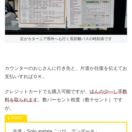
左がカターニア県外へも行く長距離バスの時刻表です
カウンターのおじさんに行き先と、片道か往復を伝えてお
支払いすればＯＫ。
クレジットカードでも購入可能ですが、
ほんの少―し手数
料を取られます
。数パーセント程度（数十セント）です
が。
片道：Solo andata「ソロ アンダータ」