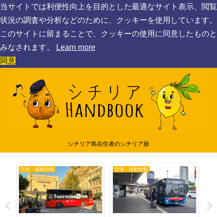
当サイトでは利便性向上を目的とした最適なサイト表示、閲覧
状況の調査や分析などのために、クッキーを使用しています。
このサイトに留まることで、クッキーの使用に同意したものと
みなされます。
Learn more
同意
シチリア島在住者のシチリア旅
ロケ地巡り
シチリア基本情報
旅