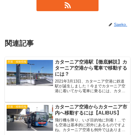
Saeko.
関連記事
カターニア空港駅【徹底解説】カ
空港・移動情報
ターニア空港から電車で移動する
には？
2021年3月13日、カターニア空港に鉄道
駅が誕生しました！今までカターニア空
港に着いてから電車に乗るには、カター
ニア市内までバスで移動する必要があり
ましたので、電車ユーザーにとってはか
なり便利になります。駅名は、”Stazione
カターニア空港からカターニア市
空港・移動情報
Cat...
内へ移動するには【ALIBUS】
飛行機を降り、いざ目的地に到着！…で
も空港は基本的に郊外にあるものですよ
ね。カターニア空港も例外ではありませ
ん。カターニア空港からカターニア市内