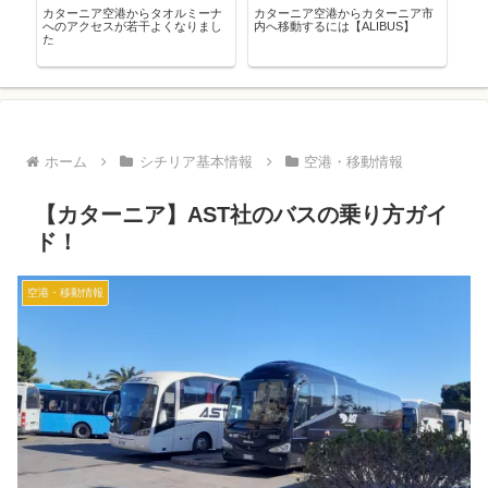
市
『ゴッド・ファーザー』のロケ地
シチリアでよく見かける男性と女
シ
を巡る！【※ネタバレ注意】
性の頭の置き物って一体なに？
い
ホーム
シチリア基本情報
空港・移動情報
【カターニア】AST社のバスの乗り方ガイ
ド！
空港・移動情報