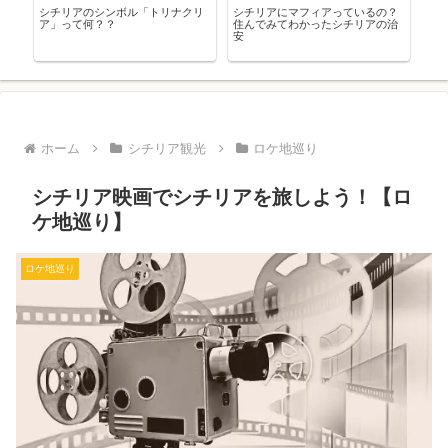
？
『ゴッド・ファーザー』のロケ地
【世界遺産】チェファルで街歩き
カ
治
を巡る！【※ネタバレ注意】
【旅レポ】
へ
た
ホーム
シチリア観光
ロケ地巡り
シチリア映画でシチリアを旅しよう！【ロ
ケ地巡り】
ロケ地巡り