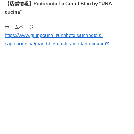
【店舗情報】Ristorante Le Grand Bleu by “UNA
cucina”
ホームページ：
https://www.gruppouna.it/unahotels/unahotels-
capotaormina/grand-bleu-ristorante-taorminaac