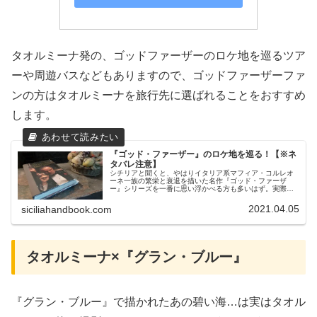
タオルミーナ発の、ゴッドファーザーのロケ地を巡るツア
ーや周遊バスなどもありますので、ゴッドファーザーファ
ンの方はタオルミーナを旅行先に選ばれることをおすすめ
します。
『ゴッド・ファーザー』のロケ地を巡る！【※ネ
タバレ注意】
シチリアと聞くと、やはりイタリア系マフィア・コルレオ
ーネ一族の繁栄と衰退を描いた名作『ゴッド・ファーザ
ー』シリーズを一番に思い浮かべる方も多いはず。実際に
映画の撮影はシチリアでも行われました。ロケ地としてま
っさきに思い浮かぶのは、パレルモの...
2021.04.05
siciliahandbook.com
タオルミーナ×『グラン・ブルー』
『グラン・ブルー』で描かれたあの碧い海…は実はタオル