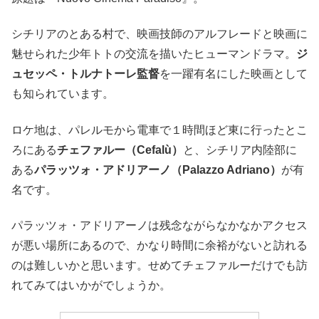
シチリアのとある村で、映画技師のアルフレードと映画に
魅せられた少年トトの交流を描いたヒューマンドラマ。
ジ
ュセッペ・トルナトーレ監督
を一躍有名にした映画として
も知られています。
ロケ地は、パレルモから電車で１時間ほど東に行ったとこ
ろにある
チェファルー（Cefalù）
と、シチリア内陸部に
ある
パラッツォ・アドリアーノ（Palazzo Adriano）
が有
名です。
パラッツォ・アドリアーノは残念ながらなかなかアクセス
が悪い場所にあるので、かなり時間に余裕がないと訪れる
のは難しいかと思います。せめてチェファルーだけでも訪
れてみてはいかがでしょうか。