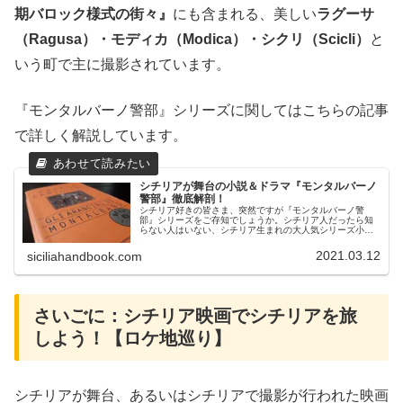
期バロック様式の街々』
にも含まれる、美しい
ラグーサ
（Ragusa）・モディカ（Modica）・シクリ（Scicli）
と
いう町で主に撮影されています。
『モンタルバーノ警部』シリーズに関してはこちらの記事
で詳しく解説しています。
シチリアが舞台の小説＆ドラマ『モンタルバーノ
警部』徹底解剖！
シチリア好きの皆さま、突然ですが『モンタルバーノ警
部』シリーズをご存知でしょうか。シチリア人だったら知
らない人はいない、シチリア生まれの大人気シリーズ小説
＆ドラマで、今ではロケ地ツアーなども催行されているほ
ど。もし「シチリア検定」なんてあっ...
2021.03.12
siciliahandbook.com
さいごに：シチリア映画でシチリアを旅
しよう！【ロケ地巡り】
シチリアが舞台、あるいはシチリアで撮影が行われた映画