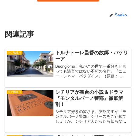
Saeko.
関連記事
トルナトーレ監督の故郷・バゲリ
ロケ地巡り
ーア
Buongiorno！私がこの世で一番好きと言
っても過言ではない不朽の名作、『ニュ
ー・シネマ・パラダイス』（原題：
Nuovo Cinema Paradiso）Saeko10回近く
見てます！その生みの親であるジュセッ
ペ・トルナトーレ監督はシチ...
シチリアが舞台の小説＆ドラマ
ロケ地巡り
『モンタルバーノ警部』徹底解
剖！
シチリア好きの皆さま、突然ですが『モ
ンタルバーノ警部』シリーズをご存知で
しょうか。シチリア人だったら知らない
人はいない、シチリア生まれの大人気シ
リーズ小説＆ドラマで、今ではロケ地ツ
アーなども催行されているほど。もし