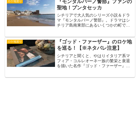
『モンタルバーノ警部』ファンの
ロケ地巡り
「シチリア検定」なんてあっ...
聖地！プンタセッカ
シチリアで大人気のシリーズ小説＆ドラ
マ『モンタルバーノ警部』。ドラマはシ
チリア島南東部にあるいくつかの町で撮
影されましたが、最近ではロケ地巡りが
目的で旅行する人も少なくありません。
中には『モンタルバーノ警部』のロケ地
『ゴッド・ファーザー』のロケ地
ロケ地巡り
となってから活性化した町...
を巡る！【※ネタバレ注意】
シチリアと聞くと、やはりイタリア系マ
フィア・コルレオーネ一族の繁栄と衰退
を描いた名作『ゴッド・ファーザー』シ
リーズを一番に思い浮かべる方も多いは
ず。実際に映画の撮影はシチリアでも行
われました。ロケ地としてまっさきに思
い浮かぶのは、パレルモの...