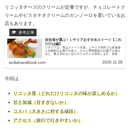
リコッタチーズのクリームが定番ですが、チョコレートク
リームやピスタチオクリームのカンノーロを置いているお
店もあります。
在住者が選ぶ！シチリアおすすめスイーツ【これ
だけは編】
シチリアは、実はスイーツ天国。シチリア州内でも各地域
に伝統的なお菓子があり、さらに季節限定のお菓子も加え
ると、数え切れないほどのドルチェが存在します。全部制
覇しようと思ったらそれはそれは大変です！アランチーノ
氏ご飯もおいしいからね！というこ...
2020.11.05
siciliahandbook.com
今回は、
リコッタ度（どれだけリコッタの味が楽しめるか）
甘さ加減（甘すぎないか）
コスパ（大きさに対する値段）
アクセス（旅行で行きやすいか）