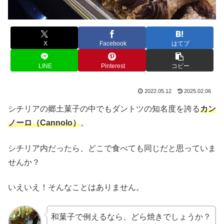
X
Facebook
はてブ
LINE
Pinterest
コピー
2022.05.12
2025.02.06
シチリアの郷土菓子の中でもダントツの知名度を誇る
カン
ノーロ（Cannolo）
。
シチリア内だったら、どこで食べても同じだと思っていま
せんか？
いえいえ！そんなことはありません。
和菓子で例えるなら、どら焼きでしょうか？