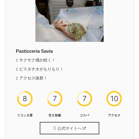
Pasticceria Savia
サクサク感が続く！
ピスタチオがもりもり！
アクセス抜群！
8
7
7
10
リコッタ度
甘さ加減
コスパ
アクセス
公式サイトへ