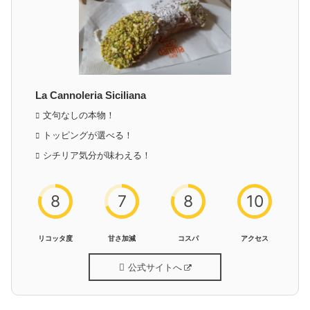
La Cannoleria Siciliana
文句なしの本物！
トッピングが選べる！
シチリア気分が味わえる！
8
7
8
10
リコッタ度
甘さ加減
コスパ
アクセス
公式サイトへ