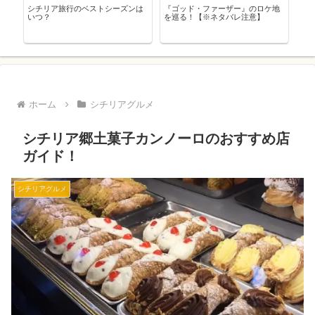
地
シチリアでよく見かける男性と女
カターニア空港【徹底解説】
シ
性の頭の置き物って一体なに？
５
ホーム
シチリアグルメ
シチリア郷土菓子カンノーロのおすすめ店
ガイド！
シチリアグルメ