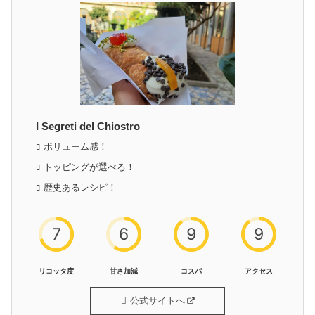
I Segreti del Chiostro
ボリューム感！
トッピングが選べる！
歴史あるレシピ！
7
6
9
9
リコッタ度
甘さ加減
コスパ
アクセス
公式サイトへ