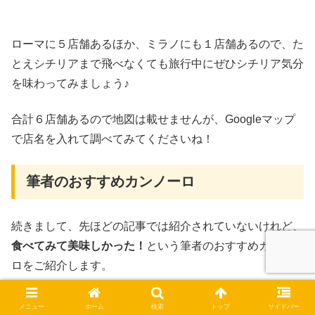
ローマに５店舗あるほか、ミラノにも１店舗あるので、た
とえシチリアまで飛べなくても旅行中にぜひシチリア気分
を味わってみましょう♪
合計６店舗あるので地図は載せませんが、Googleマップ
で店名を入れて調べてみてくださいね！
筆者のおすすめカンノーロ
続きまして、先ほどの記事では紹介されていないけれど、
食べてみて美味しかった！
という筆者のおすすめカンノー
ロをご紹介します。
Paticceria Gelateria D’Amore（パスティチェ
メニュー
ホーム
検索
トップ
サイドバー