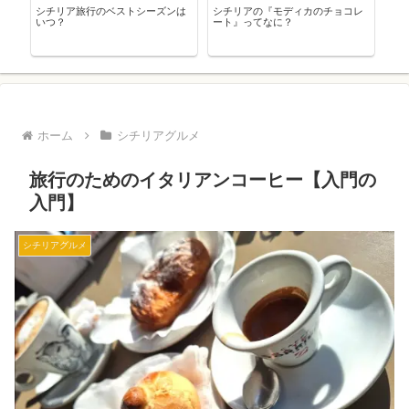
シチリア旅行のベストシーズンは
シチリアの『モディカのチョコレ
シ
いつ？
ート』ってなに？
５
ホーム
シチリアグルメ
旅行のためのイタリアンコーヒー【入門の
入門】
シチリアグルメ