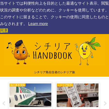
当サイトでは利便性向上を目的とした最適なサイト表示、閲覧
状況の調査や分析などのために、クッキーを使用しています。
このサイトに留まることで、クッキーの使用に同意したものと
みなされます。
Learn more
同意
シチリア島在住者のシチリア旅
旅の基本情報
シチリア観光
シ