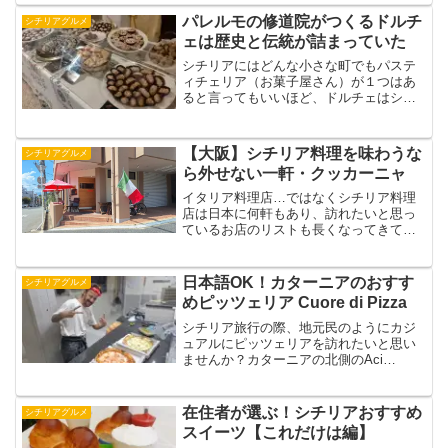
リアの一大観光地タオルミーナは、特に
名産があるというわけでなく魚が名物と
パレルモの修道院がつくるドルチ
シチリアグルメ
いうわけでもないのですが...
ェは歴史と伝統が詰まっていた
シチリアにはどんな小さな町でもパステ
ィチェリア（お菓子屋さん）が１つはあ
ると言ってもいいほど、ドルチェはシチ
リア人にとって切っても切れない存在で
す。そして言うまでもなく、州都パレル
モにもたくさんのパスティチェリアがあ
【大阪】シチリア料理を味わうな
シチリアグルメ
ります。リモーネ氏約68...
ら外せない一軒・クッカーニャ
イタリア料理店…ではなくシチリア料理
店は日本に何軒もあり、訪れたいと思っ
ているお店のリストも長くなってきてい
る今日この頃。その中でも、とくに関西
でシチリア料理と言えば、こちら抜きで
は語れないという代表的な一軒をご紹介
日本語OK！カターニアのおすす
シチリアグルメ
したいと思います！おそら...
めピッツェリア Cuore di Pizza
シチリア旅行の際、地元民のようにカジ
ュアルにピッツェリアを訪れたいと思い
ませんか？カターニアの北側のAci
Castello（アーチ・カステッロ）にある
Cuore di Pizza（クオーレ・ディ・ピッツ
ァ）は、地元民御用達でありながら、
在住者が選ぶ！シチリアおすすめ
シチリアグルメ
特...
スイーツ【これだけは編】