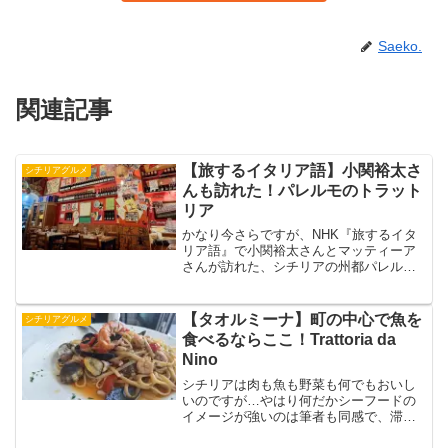
Saeko.
関連記事
【旅するイタリア語】小関裕太さ
シチリアグルメ
んも訪れた！パレルモのトラット
リア
かなり今さらですが、NHK『旅するイタ
リア語』で小関裕太さんとマッティーア
さんが訪れた、シチリアの州都パレルモ
にあるトラットリアに行ってきました。
ちょうど宿泊していたホテルでも、スタ
ッフさんに同じトラットリアをおすすめ
【タオルミーナ】町の中心で魚を
シチリアグルメ
されたので、やはり地元...
食べるならここ！Trattoria da
Nino
シチリアは肉も魚も野菜も何でもおいし
いのですが…やはり何だかシーフードの
イメージが強いのは筆者も同感で、滞在
中一度は食べておきたいですよね。シチ